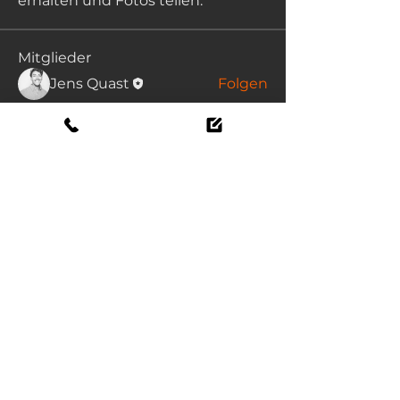
erhalten und Fotos teilen.
Mitglieder
Jens Quast
Folgen
Alle Mitglieder anzeigen (1)
hallo@goenergy.partners
YouTube Kanal
Budapeshta Street 5, 1000 Sofia,
Bulgaria
Impressum