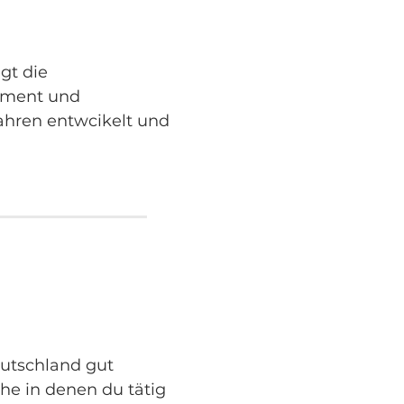
gt die
ement und
Jahren entwcikelt und
eutschland gut
che in denen du tätig