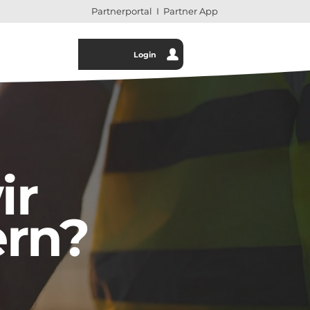
Partnerportal
I
Partner App
Login
ir
ern?