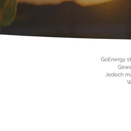
GoEnergy ste
Gewer
Jedoch ma
W