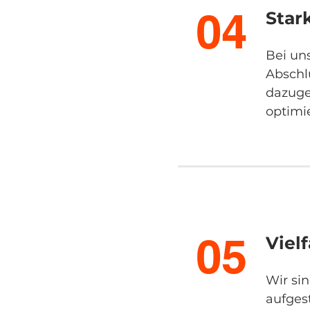
04
Star
Bei uns
Abschl
dazuge
optimi
05
Viel
Wir si
aufges