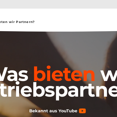
eten wir Partnern?
Was
bieten
w
triebspartn
Bekannt aus YouTube