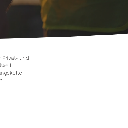
 Privat- und
weit.
ungskette.
n.