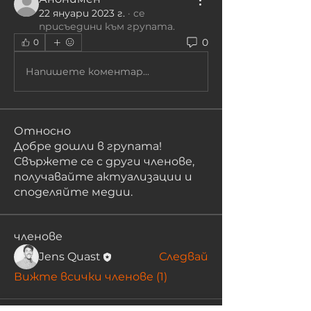
22 януари 2023 г.
·
се
присъедини към групата.
0
0
Напишете коментар...
Относно
Добре дошли в групата!
Свържете се с други членове,
получавайте актуализации и
споделяйте медии.
членове
Jens Quast
Следвай
Вижте всички членове (1)