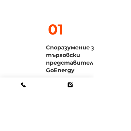
01
Споразумение за
търговски
представител на
GoEnergy
Договорът GoEnergy
регулира общото
сътрудничество с GoEnergy
и свързаните системни
партньори. След като се
подпишете, ще получите
достъп до нашия
партньорски портал. Там
можете да намерите и
онлайн академията.