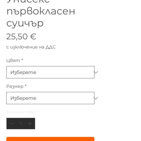
първокласен
суичър
Цена
25,50 €
с изключение на ДДС
Цвят
*
Размер
*
Количество
*