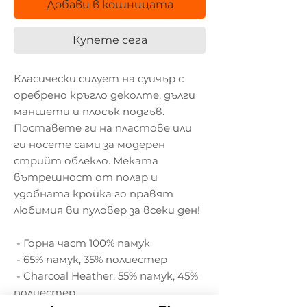
Добави в кошницата
Купете сега
Класически силует на суичър с 
оребрено кръгло деколте, дълги 
маншети и плосък подгъв. 
Поставете ги на пластове или 
ги носете сами за модерен 
стрийт облекло. Меката 
вътрешност от полар и 
удобната кройка го правят 
любимия ви пуловер за всеки ден!
 - Горна част 100% памук
 - 65% памук, 35% полиестер
 - Charcoal Heather: 55% памук, 45% 
полиестер