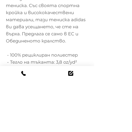
тениска. Със своята спортна 
кройка и висококачествени 
материали, тази тениска adidas 
ви дава усещането, че сте на 
върха. Предлага се само в ЕС и 
Обединеното кралство.
 - 100% рециклиран полиестер
 - Тегло на тъканта: 3,8 oz/yd² 
(128,8 g/m²)
 - Спортна кройка
 - Влагоотвеждащ материал
 - Плоска плетена яка с капак с 
три копчета
 - Празен продукт с произход от 
Виетнам
 Този продукт е направен 