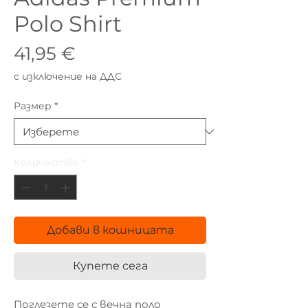
Polo Shirt
Цена
41,95 €
с изключение на ДДС
Размер
*
Количество
*
Добави в кошницата
Купете сега
Поглезете се с вечна поло 